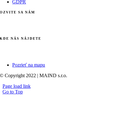
GDPR
OZVITE SA NÁM
info@maind.sk
+421 903 123 583
KDE NÁS NÁJDETE
Galvaniho 7/B
821 04 Bratislava
Pozrieť na mapu
© Copyright 2022 | MAIND s.r.o.
Page load link
Go to Top