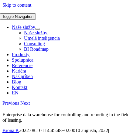
Skip to content
Toggle Navigation
Naše služby
Naše služby
Umelá inteligencia
Consulting
BI Roadmap
Produkty
Spolupráca
Referencie
Kariéra
Náš príbeh
Blog
Kontakt
EN
Previous
Next
Enterprise data warehouse for controlling and reporting in the field
of leasing.
Brona K
2022-08-10T14:45:48+02:00
10 augusta, 2022
|