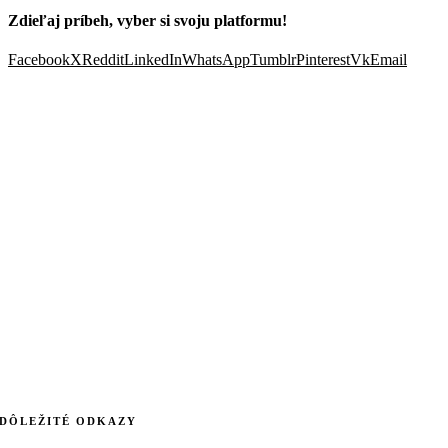
Zdieľaj príbeh, vyber si svoju platformu!
Facebook
X
Reddit
LinkedIn
WhatsApp
Tumblr
Pinterest
Vk
Email
DÔLEŽITÉ ODKAZY