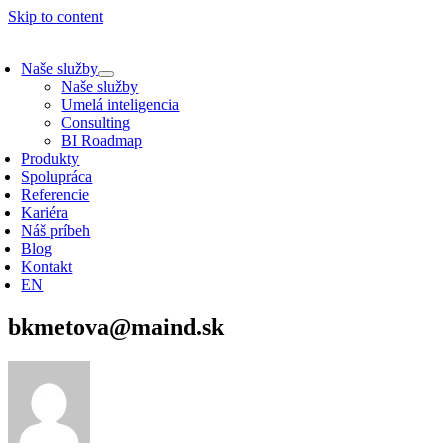
Skip to content
Naše služby
Naše služby
Umelá inteligencia
Consulting
BI Roadmap
Produkty
Spolupráca
Referencie
Kariéra
Náš príbeh
Blog
Kontakt
EN
bkmetova@maind.sk