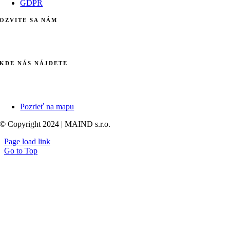
GDPR
OZVITE SA NÁM
info@maind.sk
+421 903 123 583
KDE NÁS NÁJDETE
Galvaniho 7/B
821 04 Bratislava
Pozrieť na mapu
© Copyright 2024 | MAIND s.r.o.
Page load link
Go to Top