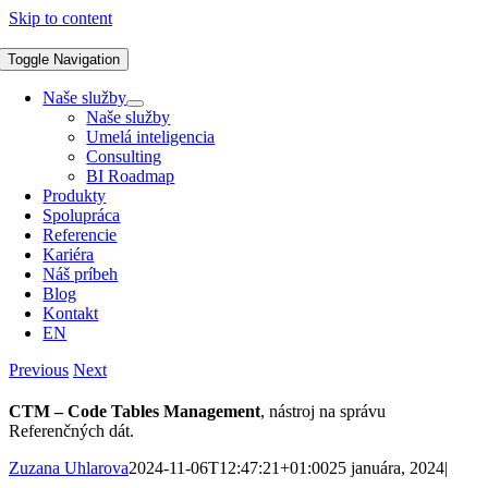
Skip to content
Toggle Navigation
Naše služby
Naše služby
Umelá inteligencia
Consulting
BI Roadmap
Produkty
Spolupráca
Referencie
Kariéra
Náš príbeh
Blog
Kontakt
EN
Previous
Next
CTM – Code Tables Management
, nástroj na správu
Referenčných dát.
Zuzana Uhlarova
2024-11-06T12:47:21+01:00
25 januára, 2024
|