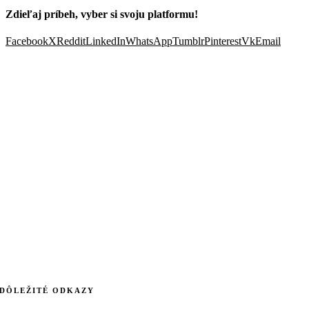
Zdieľaj príbeh, vyber si svoju platformu!
Facebook
X
Reddit
LinkedIn
WhatsApp
Tumblr
Pinterest
Vk
Email
DÔLEŽITÉ ODKAZY