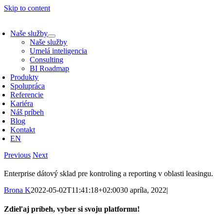
Skip to content
Naše služby
Naše služby
Umelá inteligencia
Consulting
BI Roadmap
Produkty
Spolupráca
Referencie
Kariéra
Náš príbeh
Blog
Kontakt
EN
Previous
Next
Enterprise dátový sklad pre kontroling a reporting v oblasti leasingu
.
Brona K
2022-05-02T11:41:18+02:00
30 apríla, 2022
|
Zdieľaj príbeh, vyber si svoju platformu!