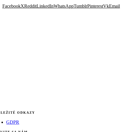
Facebook
X
Reddit
LinkedIn
WhatsApp
Tumblr
Pinterest
Vk
Email
LEŽITÉ ODKAZY
GDPR