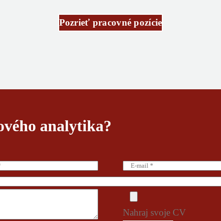
Pozrieť pracovné pozície
ového analytika?
Nahraj svoje CV