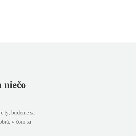
a niečo
ve ty, budeme sa
obrá, v čom sa