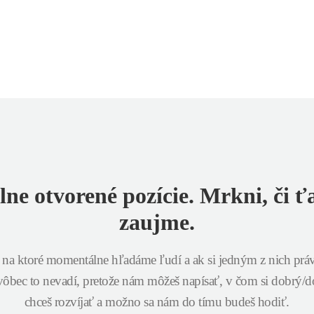
lne otvorené pozície.
Mrkni, či ť
zaujme.
e, na ktoré momentálne hľadáme ľudí a ak si jedným z nich prá
, vôbec to nevadí, pretože nám môžeš napísať, v čom si dobrý/d
chceš rozvíjať a možno sa nám do tímu budeš hodiť.