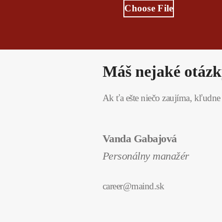
Choose File
Máš nejaké otáz
Ak ťa ešte niečo zaujíma, kľudne
Vanda Gabajová
Personálny manažér
career@maind.sk