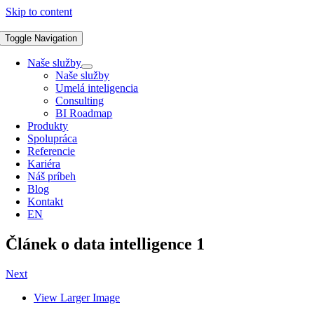
Skip to content
Toggle Navigation
Naše služby
Naše služby
Umelá inteligencia
Consulting
BI Roadmap
Produkty
Spolupráca
Referencie
Kariéra
Náš príbeh
Blog
Kontakt
EN
Článek o data intelligence 1
Next
View Larger Image