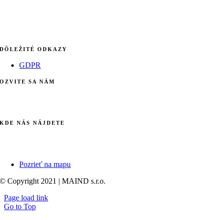
DÔLEŽITÉ ODKAZY
GDPR
OZVITE SA NÁM
info@maind.sk
+421 903 123 583
KDE NÁS NÁJDETE
Galvaniho 7/B
821 04 Bratislava
Pozrieť na mapu
© Copyright 2021 | MAIND s.r.o.
Page load link
Go to Top