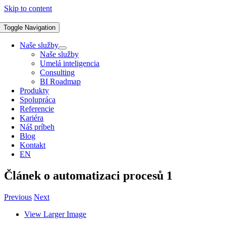
Skip to content
Toggle Navigation
Naše služby
Naše služby
Umelá inteligencia
Consulting
BI Roadmap
Produkty
Spolupráca
Referencie
Kariéra
Náš príbeh
Blog
Kontakt
EN
Článek o automatizaci procesů 1
Previous
Next
View Larger Image