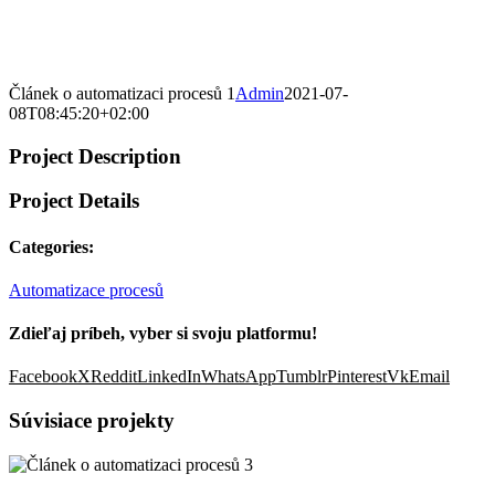
Článek o automatizaci procesů 1
Admin
2021-07-
08T08:45:20+02:00
Project Description
Project Details
Categories:
Automatizace procesů
Zdieľaj príbeh, vyber si svoju platformu!
Facebook
X
Reddit
LinkedIn
WhatsApp
Tumblr
Pinterest
Vk
Email
Súvisiace projekty