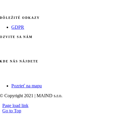
DÔLEŽITÉ ODKAZY
GDPR
OZVITE SA NÁM
info@maind.sk
+421 903 123 583
KDE NÁS NÁJDETE
Galvaniho 7/B
821 04 Bratislava
Pozrieť na mapu
© Copyright 2021 | MAIND s.r.o.
Page load link
Go to Top