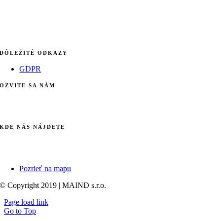
DÔLEŽITÉ ODKAZY
GDPR
OZVITE SA NÁM
info@maind.sk
+421 903 123 583
KDE NÁS NÁJDETE
Galvaniho 7/B
821 04 Bratislava
Pozrieť na mapu
© Copyright 2019 | MAIND s.r.o.
Page load link
Go to Top