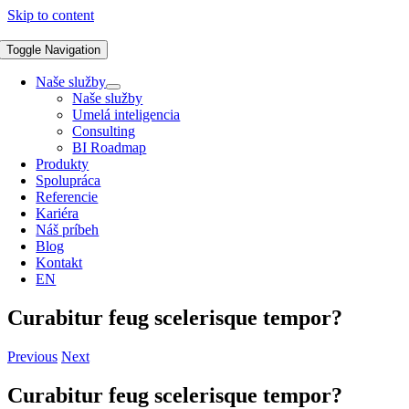
Skip to content
Toggle Navigation
Naše služby
Naše služby
Umelá inteligencia
Consulting
BI Roadmap
Produkty
Spolupráca
Referencie
Kariéra
Náš príbeh
Blog
Kontakt
EN
Curabitur feug scelerisque tempor?
Previous
Next
Curabitur feug scelerisque tempor?