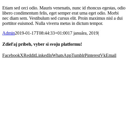
Etiam sed orci odio. Mauris venenatis, nunc id rhoncus egestas, odio
libero condimentum felis, eget semper erat urna eget odio. Morbi
nec diam sem. Vestibulum sed cursus elit. Proin maximus nisl a dui
porttitor euismod. Nulla viverra metus in dictum tempor.
Admin
2019-01-17T08:44:33+01:00
17 januára, 2019
|
Zdieľaj príbeh, vyber si svoju platformu!
Facebook
X
Reddit
LinkedIn
WhatsApp
Tumblr
Pinterest
Vk
Email