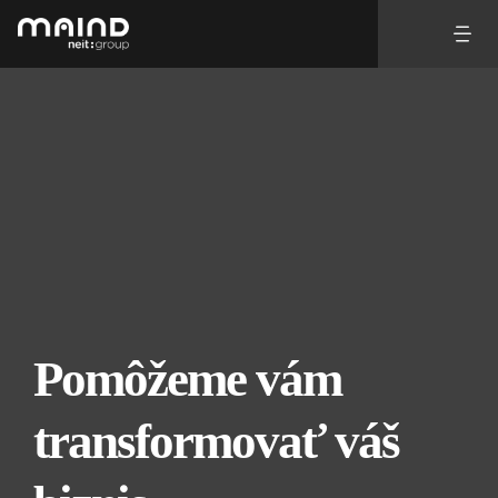
Skip
Tog
to
content
Nav
Pomôžeme vám
transformovať váš