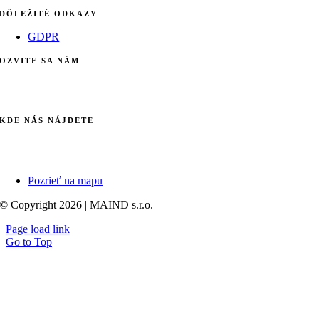
DÔLEŽITÉ ODKAZY
GDPR
OZVITE SA NÁM
info@maind.sk
+421 903 123 583
KDE NÁS NÁJDETE
Galvaniho 7/B
821 04 Bratislava
Pozrieť na mapu
© Copyright 2026 | MAIND s.r.o.
Page load link
Go to Top